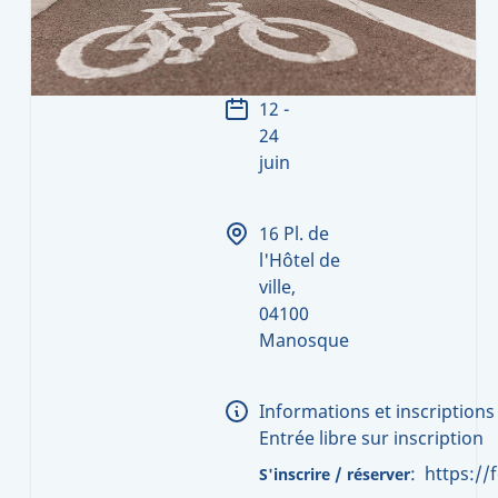
12 -
24
juin
16 Pl. de
l'Hôtel de
ville,
04100
Manosque
Informations et inscriptions
Entrée libre sur inscription
:
https://forms.cloud.microsoft/pages/responsepage.aspx?id=ezHpsVWGI0muuowIc52KQBsRqqnlTu5Du
S'inscrire / réserver