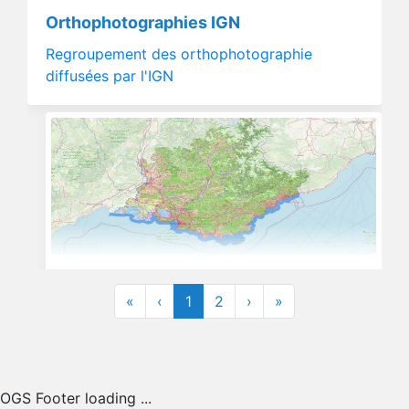
Orthophotographies IGN
Regroupement des orthophotographie
diffusées par l'IGN
Données d’Occupation du sol en
Provence-Alpes-Côte d'Azur
«
‹
1
2
›
»
Cartographie d’occupation du sol dérivée
du fichier Corine Land Cover